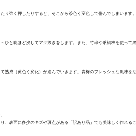
けたり強く押したりすると、そこから茶色く変色して傷んでしまいます
間～ひと晩ほど浸してアク抜きをします。また、竹串や爪楊枝を使って
けて熟成（黄色く変化）が進んでいきます。青梅のフレッシュな風味を
す。
たり、表面に多少のキズや斑点がある「訳あり品」でも美味しく作れる