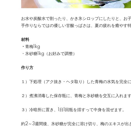
お水や炭酸水で割ったり、かき氷シロップにしたりと、お
手作りならではの優しい甘酸っぱさは、夏の疲れを癒やす特
材料
・
青梅1kg
・氷砂糖1kg（お好みで調整）
作り方
１）下処理（アク抜き・ヘタ取り）した青梅の水気を完全
２）煮沸消毒した保存瓶に、青梅と氷砂糖を交互に入れま
３）冷暗所に置き、1日1回瓶を揺すって中身を混ぜます。
約2～3週間後、氷砂糖が完全に溶け切り、梅のエキスが出