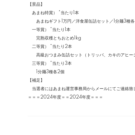
【景品】
あまね特賞） *当たり1本
あまねギフト1万円／洋食屋缶詰セット／1分麺3種各
一等賞） *当たり1本
完熟収穫とちおとめ1kg
二等賞） *当たり2本
高級おつまみ缶詰セット（トリッパ、カキのアヒージ
三等賞） *当たり3本
1分麺3種各2個
【補足】
当選者にはあまね運営事務局からメールにてご連絡致
＝＝＝2024年度＝＝2024年度＝＝＝