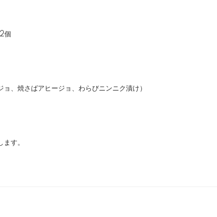
2個
ョ、焼さばアヒージョ、わらびニンニク漬け）
します。