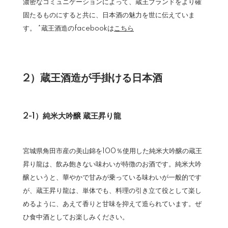
濃密なコミュニケーションによって、蔵王ブランドをより確
固たるものにすると共に、日本酒の魅力を世に伝えていま
す。 *蔵王酒造のfacebookは
こちら
2）蔵王酒造が手掛ける日本酒
2-1）純米大吟醸 蔵王昇り龍
宮城県角田市産の美山錦を100％使用した純米大吟醸の蔵王
昇り龍は、飲み飽きない味わいが特徴のお酒です。純米大吟
醸というと、華やかで甘みが乗っている味わいが一般的です
が、蔵王昇り龍は、単体でも、料理の引き立て役として楽し
めるように、あえて香りと甘味を抑えて造られています。ぜ
ひ食中酒としてお楽しみください。