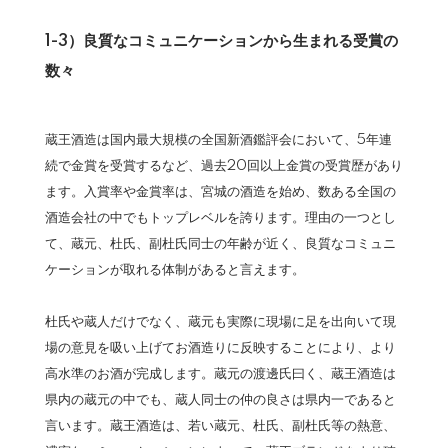
1-3）良質なコミュニケーションから生まれる受賞の
数々
蔵王酒造は国内最大規模の全国新酒鑑評会において、5年連
続で金賞を受賞するなど、過去20回以上金賞の受賞歴があり
ます。入賞率や金賞率は、宮城の酒造を始め、数ある全国の
酒造会社の中でもトップレベルを誇ります。理由の一つとし
て、蔵元、杜氏、副杜氏同士の年齢が近く、良質なコミュニ
ケーションが取れる体制があると言えます。
杜氏や蔵人だけでなく、蔵元も実際に現場に足を出向いて現
場の意見を吸い上げてお酒造りに反映することにより、より
高水準のお酒が完成します。蔵元の渡邊氏曰く、蔵王酒造は
県内の蔵元の中でも、蔵人同士の仲の良さは県内一であると
言います。蔵王酒造は、若い蔵元、杜氏、副杜氏等の熱意、