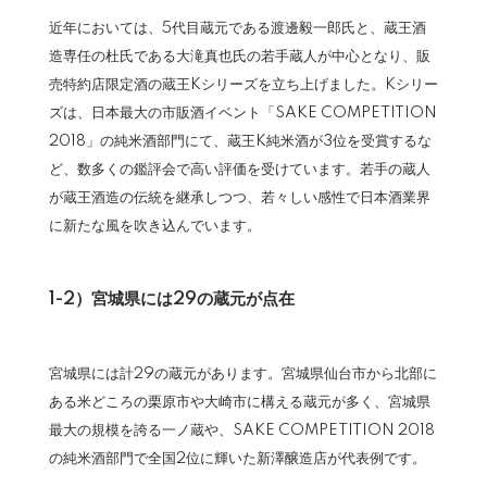
近年においては、5代目蔵元である渡邊毅一郎氏と、蔵王酒
造専任の杜氏である大滝真也氏の若手蔵人が中心となり、販
売特約店限定酒の蔵王Kシリーズを立ち上げました。Kシリー
ズは、日本最大の市販酒イベント「SAKE COMPETITION
2018」の純米酒部門にて、蔵王K純米酒が3位を受賞するな
ど、数多くの鑑評会で高い評価を受けています。若手の蔵人
が蔵王酒造の伝統を継承しつつ、若々しい感性で日本酒業界
に新たな風を吹き込んでいます。
1-2）宮城県には29の蔵元が点在
宮城県には計29の蔵元があります。宮城県仙台市から北部に
ある米どころの栗原市や大崎市に構える蔵元が多く、宮城県
最大の規模を誇る一ノ蔵や、SAKE COMPETITION 2018
の純米酒部門で全国2位に輝いた新澤醸造店が代表例です。