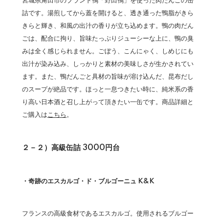
宮城県角田市のブランド鴨「野田鴨」を使った肉だんごの缶
詰です。湯煎してから蓋を開けると、透き通った鴨脂がきら
きらと輝き、和風の出汁の香りが立ち込めます。鴨の肉だん
ごは、配合に拘り、旨味たっぷりジューシーな上に、鴨の臭
みは全く感じられません。ごぼう、こんにゃく、しめじにも
出汁が染み込み、しっかりと素材の美味しさが生かされてい
ます。また、鴨だんごと具材の旨味が溶け込んだ、昆布だし
のスープが絶品です。ほっと一息つきたい時に、純米系の香
り高い日本酒と召し上がって頂きたい一缶です。商品詳細と
ご購入は
こちら
。
２－２）高級缶詰 3000円台
・奇跡のエスカルゴ・ド・ブルゴーニュ K&K
フランスの高級食材であるエスカルゴ。使用されるブルゴー