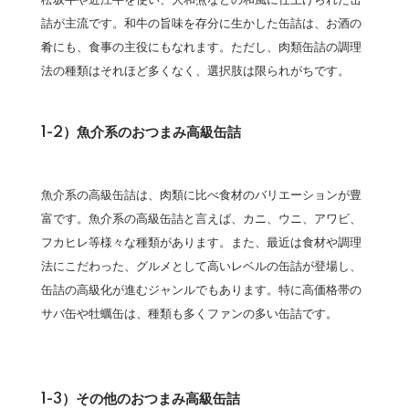
松坂牛や近江牛を使い、大和煮などの和風に仕上げられた缶
詰が主流です。和牛の旨味を存分に生かした缶詰は、お酒の
肴にも、食事の主役にもなれます。ただし、肉類缶詰の調理
法の種類はそれほど多くなく、選択肢は限られがちです。
1-2）魚介系のおつまみ高級缶詰
魚介系の高級缶詰は、肉類に比べ食材のバリエーションが豊
富です。魚介系の高級缶詰と言えば、カニ、ウニ、アワビ、
フカヒレ等様々な種類があります。また、最近は食材や調理
法にこだわった、グルメとして高いレベルの缶詰が登場し、
缶詰の高級化が進むジャンルでもあります。特に高価格帯の
サバ缶や牡蠣缶は、種類も多くファンの多い缶詰です。
1-3）その他のおつまみ高級缶詰