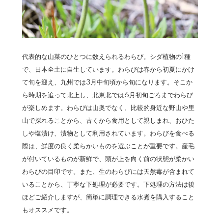
代表的な山菜のひとつに数えられるわらび。シダ植物の1種
で、日本全土に自生しています。わらびは春から初夏にかけ
て旬を迎え、九州では3月中旬頃から旬になります。そこか
ら時期を追って北上し、北東北では6月初旬ごろまでわらび
が楽しめます。わらびは山奥でなく、比較的身近な野山や里
山で採れることから、古くから食用として親しまれ、おひた
しや塩漬け、漬物として利用されています。わらびを食べる
際は、鮮度の良く柔らかいものを選ぶことが重要です。産毛
が付いているものが新鮮で、頭が上を向く前の状態が柔かい
わらびの目印です。また、生のわらびには天然毒が含まれて
いることから、丁寧な下処理が必要です。下処理の方法は後
ほどご紹介しますが、簡単に調理できる水煮を購入すること
もオススメです。