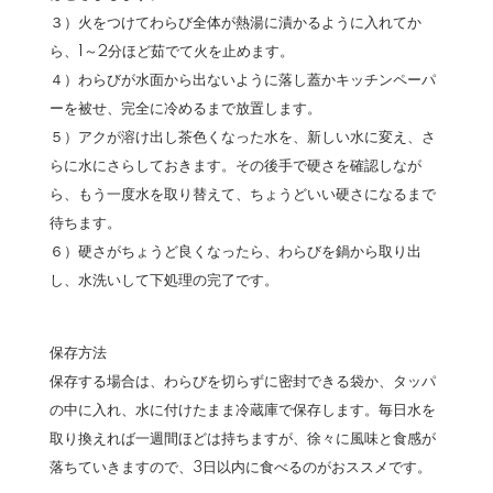
３）火をつけてわらび全体が熱湯に漬かるように入れてか
ら、1～2分ほど茹でて火を止めます。
４）わらびが水面から出ないように落し蓋かキッチンペーパ
ーを被せ、完全に冷めるまで放置します。
５）アクが溶け出し茶色くなった水を、新しい水に変え、さ
らに水にさらしておきます。その後手で硬さを確認しなが
ら、もう一度水を取り替えて、ちょうどいい硬さになるまで
待ちます。
６）硬さがちょうど良くなったら、わらびを鍋から取り出
し、水洗いして下処理の完了です。
保存方法
保存する場合は、わらびを切らずに密封できる袋か、タッパ
の中に入れ、水に付けたまま冷蔵庫で保存します。毎日水を
取り換えれば一週間ほどは持ちますが、徐々に風味と食感が
落ちていきますので、3日以内に食べるのがおススメです。