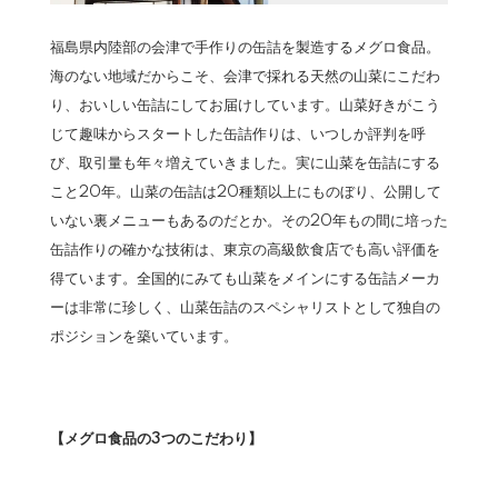
福島県内陸部の会津で手作りの缶詰を製造するメグロ食品。
海のない地域だからこそ、会津で採れる天然の山菜にこだわ
り、おいしい缶詰にしてお届けしています。山菜好きがこう
じて趣味からスタートした缶詰作りは、いつしか評判を呼
び、取引量も年々増えていきました。実に山菜を缶詰にする
こと20年。山菜の缶詰は20種類以上にものぼり、公開して
いない裏メニューもあるのだとか。その20年もの間に培った
缶詰作りの確かな技術は、東京の高級飲食店でも高い評価を
得ています。全国的にみても山菜をメインにする缶詰メーカ
ーは非常に珍しく、山菜缶詰のスペシャリストとして独自の
ポジションを築いています。
【メグロ食品の3つのこだわり】