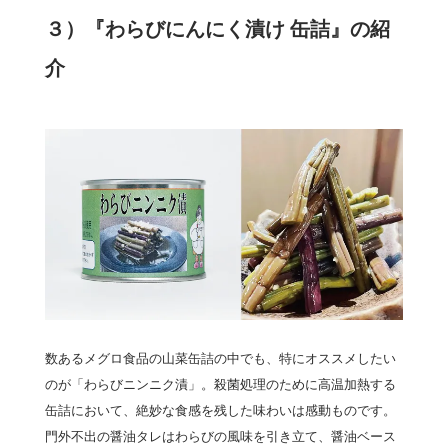
３）『わらびにんにく漬け 缶詰』の紹
介
数あるメグロ食品の山菜缶詰の中でも、特にオススメしたい
のが「わらびニンニク漬」。殺菌処理のために高温加熱する
缶詰において、絶妙な食感を残した味わいは感動ものです。
門外不出の醤油タレはわらびの風味を引き立て、醤油ベース