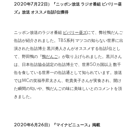
2020年7月22日）『ニッポン放送 ラジオ番組 ビバリー昼
ズ』放送 オススメ缶詰1位獲得
ニッポン放送のラジオ番組
ビバリー昼ズ
にて、弊社鴨だんご
缶詰が紹介されました。TBS系列 マツコの知らない世界に出
演された缶詰博士 黒川勇人さんがオススメする缶詰1位とし
て、野田鴨の『
鴨だんご
』が取り上げられました。黒川さん
は、日本缶詰協会認定の缶詰博士で、世界50カ国以上 数千
缶を食している世界一の缶詰通として知られています。放送
ではMCの笑福亭昇太さん、乾貴美子さんが実食され、開け
た瞬間の匂いや、鴨だんごの味に美味しいとのコメントを頂
きました。
2020年6月26日）『マイナビニュース』掲載