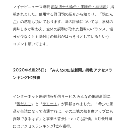
マイナビニュース連載
缶詰博士の珍缶・美味缶・納得缶
に掲
載されました。使用する野田鴨の紹介から始まり、『
鴨だん
ご
』の感想も頂いております。味の評価については、素材の
美味しさが味わえ、全体の調和が取れた旨味のバランス、塩
分が少なくとも味付けの輪郭がはっきりとしているという、
コメント頂いてます。
2020年6月25日）『みんなの缶詰新聞』掲載 アクセスラ
ンキング1位獲得
インターネット缶詰情報配信サービス
みんなの缶詰新聞
に、
『
鴨だんご
』と『
デミート
』が掲載されました。「希少な産
品が缶詰になって流通すれば、その土地の知名度アップにも
貢献できるはず」と事業の背景についても評価。6月最終週
にはアクセスランキング1位を獲得。