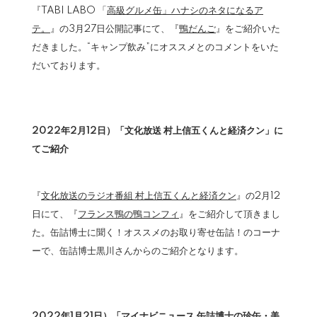
『TABI LABO 「
高級グルメ缶」ハナシのネタになるア
テ。
』の3月27日公開記事にて、『
鴨だんご
』をご紹介いた
だきました。“キャンプ飲み”にオススメとのコメントをいた
だいております。
2022年2月12日）「文化放送 村上信五くんと経済クン」に
てご紹介
『
文化放送のラジオ番組 村上信五くんと経済クン
』の2月12
日にて、『
フランス鴨の鴨コンフィ
』をご紹介して頂きまし
た。缶詰博士に聞く！オススメのお取り寄せ缶詰！のコーナ
ーで、缶詰博士黒川さんからのご紹介となります。
2022年1月21日）「マイナビニュース 缶詰博士の珍缶・美