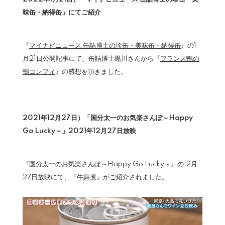
味缶・納得缶」にてご紹介
『
マイナビニュース 缶詰博士の珍缶・美味缶・納得缶
』の1
月21日公開記事にて、缶詰博士黒川さんから『
フランス鴨の
鴨コンフィ
』の感想を頂きました。
2021年12月27日）「国分太一のお気楽さんぽ～Happy
Go Lucky～」2021年12月27日放映
『
国分太一のお気楽さんぽ～Happy Go Lucky～
』の12月
27日放映にて、『
牛舞煮
』がご紹介されました。