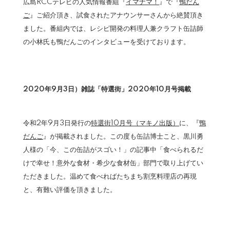
広島RCCテレビの人気情報番組『
イマナマ！
』で『
鴨だん
ご
』ご紹介頂き、試食されたアナウンサーさんから絶賛頂き
ました。番組内では、レシピ開発の料理人兼クラフト缶詰師
の小林氏も鴨だんごのインタビューを受けております。
2020年9月3日）雑誌「特選街」2020年10月号掲載
令和2年9月3日発行の
特選街10月号（マキノ出版）
に、『
鴨
だんご
』が掲載されました。この度も缶詰博士こと、黒川勇
人様の「今、この缶詰がスゴい！」の記事中「食べられるだ
けで幸せ！意外な食材・希少な食材缶」部門で取り上げてい
ただきました。温めて食べればたちまち割烹料理店の再現
と、有難い評価を頂きました。