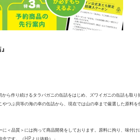
詰』
当初から作り続けるタラバガニの缶詰をはじめ、ズワイガニの缶詰も取り
こやつぶ貝等の海の幸の缶詰から、現在では山の幸まで厳選した原料を
ーに＜品質＞には拘って商品開発をしております。原料に拘り、味付け
信念です。（HPより抜粋）」