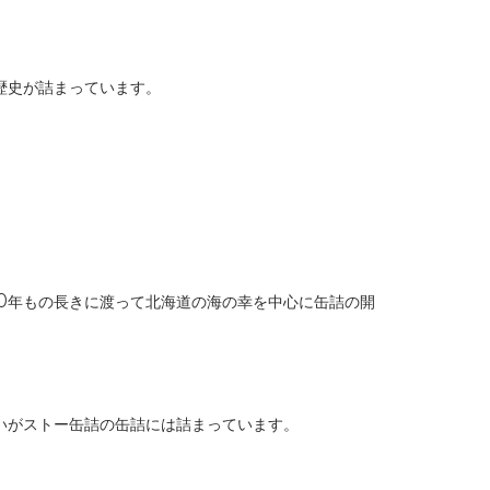
歴史が詰まっています。
0年もの長きに渡って北海道の海の幸を中心に缶詰の開
いがストー缶詰の缶詰には詰まっています。