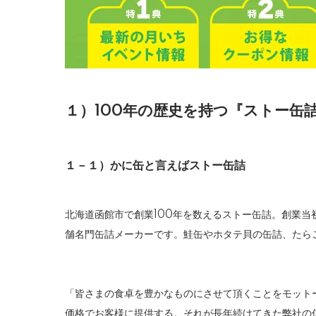
１）100年の歴史を持つ『ストー缶
１－１）かに缶と言えばストー缶詰
北海道函館市で創業100年を数えるストー缶詰。創業
舗名門缶詰メーカーです。鮭缶やホタテ貝の缶詰、たら
「皆さまの食卓を豊かなものにさせて頂くことをモット
価格でお客様に提供する。それが長年続けてきた弊社の