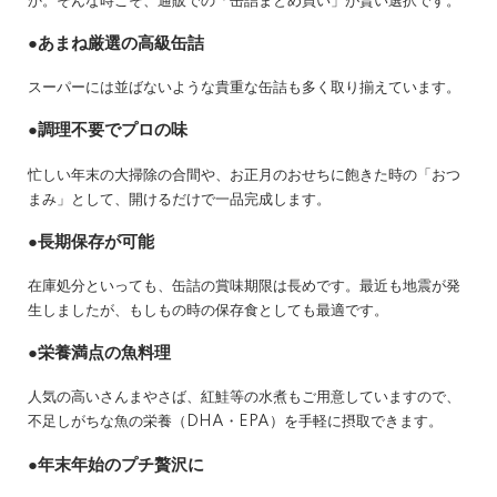
か。そんな時こそ、通販での「缶詰まとめ買い」が賢い選択です。
●あまね厳選の高級缶詰
スーパーには並ばないような貴重な缶詰も多く取り揃えています。
●調理不要でプロの味
忙しい年末の大掃除の合間や、お正月のおせちに飽きた時の「おつ
まみ」として、開けるだけで一品完成します。
●長期保存が可能
在庫処分といっても、缶詰の賞味期限は長めです。最近も地震が発
生しましたが、もしもの時の保存食としても最適です。
●栄養満点の魚料理
人気の高いさんまやさば、紅鮭等の水煮もご用意していますので、
不足しがちな魚の栄養（DHA・EPA）を手軽に摂取できます。
●年末年始のプチ贅沢に