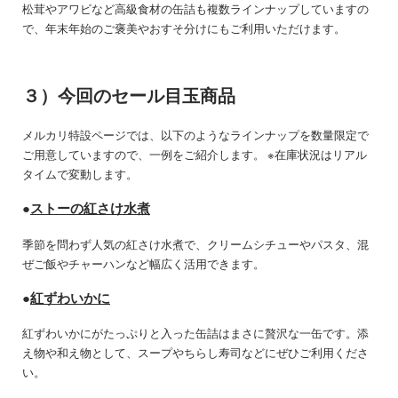
松茸やアワビなど高級食材の缶詰も複数ラインナップしていますの
で、年末年始のご褒美やおすそ分けにもご利用いただけます。
３）今回のセール目玉商品
メルカリ特設ページでは、以下のようなラインナップを数量限定で
ご用意していますので、一例をご紹介します。 ※在庫状況はリアル
タイムで変動します。
●
ストーの紅さけ水煮
季節を問わず人気の紅さけ水煮で、クリームシチューやパスタ、混
ぜご飯やチャーハンなど幅広く活用できます。
●
紅ずわいかに
紅ずわいかにがたっぷりと入った缶詰はまさに贅沢な一缶です。添
え物や和え物として、スープやちらし寿司などにぜひご利用くださ
い。