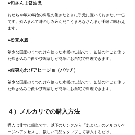
●
旬さんま醤油煮
おせちや年末年始の料理の飽きたときに手元に置いておきたい一缶
です。煮込まれて味のしみ込んだこくまろなさんまが手軽に味わえ
ます。
●
松茸水煮
希少な国産のまつたけを使った水煮の缶詰です。缶詰の汁ごと使っ
た炊き込みご飯や茶碗蒸しが簡単にお自宅で料理できます。
●
蝦夷あわびアヒージョ（パウチ）
希少な国産のまつたけを使った水煮の缶詰です。缶詰の汁ごと使っ
た炊き込みご飯や茶碗蒸しが簡単にお自宅で料理できます。
４）メルカリでの購入方法
購入は非常に簡単です。以下のリンクから「あまね」のメルカリペ
ージへアクセスし、欲しい商品をタップして購入するだけ。