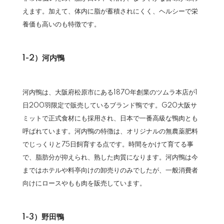
えます。加えて、体内に脂が蓄積されにくく、ヘルシーで栄
養価も高いのも特徴です。
1-2）河内鴨
河内鴨は、大阪府松原市にある1870年創業のツムラ本店が1
日200羽限定で販売しているブランド鴨です。G20大阪サ
ミットで正式食材にも採用され、日本で一番高級な鴨肉とも
呼ばれています。河内鴨の特徴は、オリジナルの無農薬肥料
でじっくりと75日飼育する点です。時間をかけて育てる事
で、脂肪分が抑えられ、熟した肉質になります。河内鴨は今
まではホテルや料亭向けの卸売りのみでしたが、一般消費者
向けにロースやもも肉を販売しています。
1-3）野田鴨