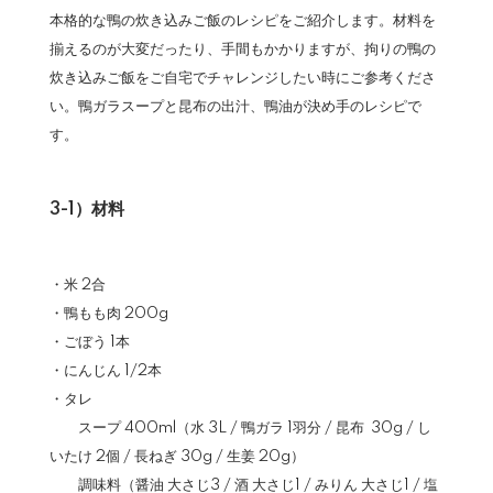
本格的な鴨の炊き込みご飯のレシピをご紹介します。材料を
揃えるのが大変だったり、手間もかかりますが、拘りの鴨の
炊き込みご飯をご自宅でチャレンジしたい時にご参考くださ
い。鴨ガラスープと昆布の出汁、鴨油が決め手のレシピで
す。
3-1）材料
・米 2合
・鴨もも肉 200g
・ごぼう 1本
・にんじん 1/2本
・タレ
スープ 400ml（水 3L / 鴨ガラ 1羽分 / 昆布 30g / し
いたけ 2個 / 長ねぎ 30g / 生姜 20g）
調味料（醤油 大さじ3 / 酒 大さじ1 / みりん 大さじ1 / 塩