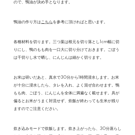
ので、鴨油が決め手となります。
鴨油の作り方は
こちら
を参考に頂ければと思います。
各種材料を切ります。三つ葉は根元を切り落とし1cm幅に切
りにし、鴨のもも肉を一口大に切り分けておきます。ごぼう
は千切りし水で晒し、にんじんは細かく切ります。
お米は研いだあと、真水で30分から1時間浸水します。お米
が十分に浸水したら、タレを入れ、よく混ぜ合わせます。鴨
もも肉、ごぼう、にんじんを全体に満遍なく載せます。具が
偏るとお米がうまく対流せず、炊飯が終わっても生米が残り
ますのでご注意ください。
炊き込みモードで炊飯します。炊き上がったら、30分蒸らし