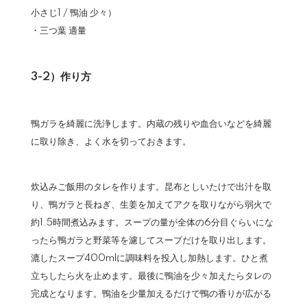
小さじ1 / 鴨油 少々）
・三つ葉 適量
3-2）作り方
鴨ガラを綺麗に洗浄します。内蔵の残りや血合いなどを綺麗
に取り除き、よく水を切っておきます。
炊込みご飯用のタレを作ります。昆布としいたけで出汁を取
り、鴨ガラと長ねぎ、生姜を加えてアクを取りながら弱火で
約1.5時間煮込みます。スープの量が全体の6分目ぐらいにな
ったら鴨ガラと野菜等を濾してスープだけを取り出します。
漉したスープ400mlに調味料を投入し加熱します。ひと煮
立ちしたら火を止めます。最後に鴨油を少々加えたらタレの
完成となります。鴨油を少量加えるだけで鴨の香りが広がる