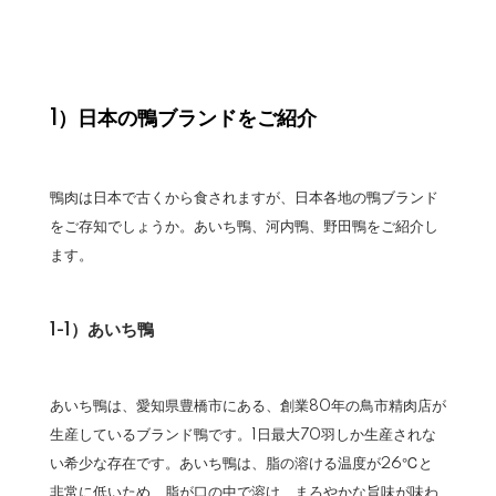
1）日本の鴨ブランドをご紹介
鴨肉は日本で古くから食されますが、日本各地の鴨ブランド
をご存知でしょうか。あいち鴨、河内鴨、野田鴨をご紹介し
ます。
1-1）あいち鴨
あいち鴨は、愛知県豊橋市にある、創業80年の鳥市精肉店が
生産しているブランド鴨です。1日最大70羽しか生産されな
い希少な存在です。あいち鴨は、脂の溶ける温度が26℃と
非常に低いため、脂が口の中で溶け、まろやかな旨味が味わ