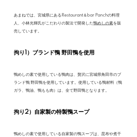
あまねでは、宮城県にあるRestaurant＆bar Panchの料理
人、小林光輝氏がこだわりの製法で開発した
鴨めしの素
を販
売しています。
拘り1）ブランド鴨 野田鴨を使用
鴨めしの素で使用している鴨肉は、贅沢に宮城県角田市のブ
ランド鴨 野田鴨を使用しています。使用している鴨材料（鴨
ガラ、鴨油、鴨もも肉）は、全て野田鴨となります。
拘り2）自家製の特製鴨スープ
鴨めしの素で使用している自家製の鴨スープは、昆布や煮干