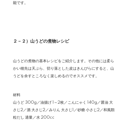
能です。
２－２）山うどの煮物レシピ
山うどの煮物の基本レシピをご紹介します。その他には柔ら
かい穂先は天ぷら、切り落とした皮はきんぴらにすると、山
うどを余すところなく楽しめるのでオススメです。
材料
山うど 300g／油揚げ 1～2枚／こんにゃく 140g／醤油 大
さじ2／酒 大さじ2／みりん 大さじ1／砂糖 小さじ2／和風顆
粒だし 適量／水 200cc