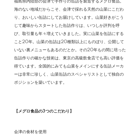
福島県内陸部の会津で手作りの缶詰を製造するメグロ食品。
海のない地域だからこそ、会津で採れる天然の山菜にこだわ
り、おいしい缶詰にしてお届けしています。山菜好きがこう
じて趣味からスタートした缶詰作りは、いつしか評判を呼
び、取引量も年々増えていきました。実に山菜を缶詰にする
こと20年。山菜の缶詰は20種類以上にものぼり、公開して
いない裏メニューもあるのだとか。その20年もの間に培った
缶詰作りの確かな技術は、東京の高級飲食店でも高い評価を
得ています。全国的にみても山菜をメインにする缶詰メーカ
ーは非常に珍しく、山菜缶詰のスペシャリストとして独自の
ポジションを築いています。
【メグロ食品の3つのこだわり】
会津の食材を使用