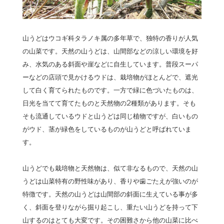
山うどはウコギ科タラノキ属の多年草で、独特の香りが人気
の山菜です。天然の山うどは、山間部などの涼しい環境を好
み、水気のある斜面や崖などに自生しています。普段スーパ
ーなどの店頭で見かけるウドは、栽培物がほとんどで、遮光
して白く育てられたものです。一方で緑に色づいたものは、
日光を当てて育てたものと天然物の2種類があります。そも
そも流通しているウドと山うどは同じ植物ですが、白いもの
がウド、茎が緑色をしているものが山うどと呼ばれていま
す。
山うどでも栽培物と天然物は、似て非なるもので、天然の山
うどは山菜特有の野性味があり、香りや歯ごたえが強いのが
特徴です。天然の山うどは山間部の斜面に生えている事が多
く、斜面を登りながら掘り起こし、重たい山うどを持って下
山するのはとても大変です。その困難さから他の山菜に比べ