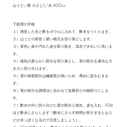
山うど／酢 小さじ1／水 400cc
下処理の手順
１）用意した水と酢をボウルに入れて、酢水をつくります。
２）山うどの茶色く硬い根元を切り落とします。
３）茶色い皮や汚れた皮を取り除き、流水できれいに洗いま
す。
４）穂先の柔らかい部分を切り落とし、茎の部分を適当な大
きさに切り分けます。
５）茎の表面部分は繊維質が強いため、厚めに皮をむきま
す。
６）茎の部分を調理法に合わせて短冊切りや細切りにしま
す。
７）酢水の中に切り分けた茎の部分と穂先、皮を入れ、10分
ほど酢水にさらします（酢水にさらす時間が長すぎると山う
どが水っぽくなるので注意しましょう）。