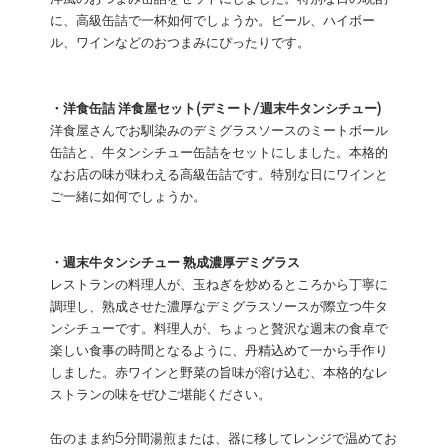
に、高級缶詰で一杯如何でしょうか。ビール、ハイボー
ル、ワインなどのおつまみにぴったりです。
・洋食缶詰 洋食屋セット(デミート/週末牛タンシチュー)
洋食屋さんでお馴染みのデミグラスソースのミートボール
缶詰と、牛タンシチュー缶詰をセットにしました。本格的
なお店の味が味わえる高級缶詰です。特別な日にワインと
ご一緒に如何でしょうか。
・週末牛タンシチュー 熟成濃厚デミグラス
レストランの料理人が、玉ねぎを炒めるところから丁寧に
調理し、熟成させた濃厚なデミグラスソースが際立つ牛タ
ンシチューです。料理人が、ちょっと贅沢な週末の食卓で
楽しい食事の時間となるように、丹精込めて一から手作り
しました。赤ワインと野菜の旨味が溶け込む、本格的なレ
ストランの味をぜひご堪能ください。
缶のまま約5分間湯煎または、器に移してレンジで温めてお