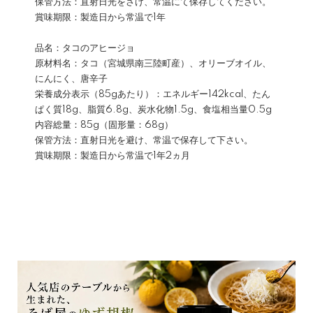
保管方法：直射日光をさけ、常温にて保存してください。
賞味期限：製造日から常温で1年
品名：タコのアヒージョ
原材料名：タコ（宮城県南三陸町産）、オリーブオイル、
にんにく、唐辛子
栄養成分表示（85gあたり）：エネルギー142kcal、たん
ぱく質18g、脂質6.8g、炭水化物1.5g、食塩相当量0.5g
内容総量：85g（固形量：68g）
保管方法：直射日光を避け、常温で保存して下さい。
賞味期限：製造日から常温で1年2ヵ月