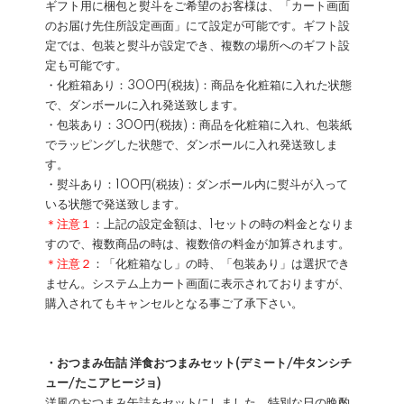
ギフト用に梱包と熨斗をご希望のお客様は、「カート画面
のお届け先住所設定画面」にて設定が可能です。ギフト設
定では、包装と熨斗が設定でき、複数の場所へのギフト設
定も可能です。
・化粧箱あり：300円(税抜)：商品を化粧箱に入れた状態
で、ダンボールに入れ発送致します。
・包装あり：300円(税抜)：商品を化粧箱に入れ、包装紙
でラッピングした状態で、ダンボールに入れ発送致しま
す。
・熨斗あり：100円(税抜)：ダンボール内に熨斗が入って
いる状態で発送致します。
＊注意１
：上記の設定金額は、1セットの時の料金となりま
すので、複数商品の時は、複数倍の料金が加算されます。
＊注意２
：「化粧箱なし」の時、「包装あり」は選択でき
ません。システム上カート画面に表示されておりますが、
購入されてもキャンセルとなる事ご了承下さい。
・おつまみ缶詰 洋食おつまみセット(デミート/牛タンシチ
ュー/たこアヒージョ)
洋風のおつまみ缶詰をセットにしました。特別な日の晩酌