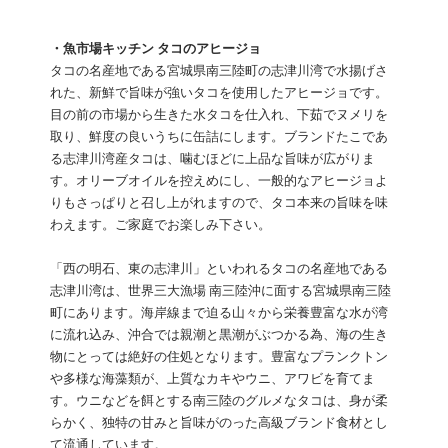
・魚市場キッチン タコのアヒージョ
タコの名産地である宮城県南三陸町の志津川湾で水揚げさ
れた、新鮮で旨味が強いタコを使用したアヒージョです。
目の前の市場から生きた水タコを仕入れ、下茹でヌメリを
取り、鮮度の良いうちに缶詰にします。ブランドたこであ
る志津川湾産タコは、噛むほどに上品な旨味が広がりま
す。オリーブオイルを控えめにし、一般的なアヒージョよ
りもさっぱりと召し上がれますので、タコ本来の旨味を味
わえます。ご家庭でお楽しみ下さい。
「西の明石、東の志津川」といわれるタコの名産地である
志津川湾は、世界三大漁場 南三陸沖に面する宮城県南三陸
町にあります。海岸線まで迫る山々から栄養豊富な水が湾
に流れ込み、沖合では親潮と黒潮がぶつかる為、海の生き
物にとっては絶好の住処となります。豊富なプランクトン
や多様な海藻類が、上質なカキやウニ、アワビを育てま
す。ウニなどを餌とする南三陸のグルメなタコは、身が柔
らかく、独特の甘みと旨味がのった高級ブランド食材とし
て流通しています。