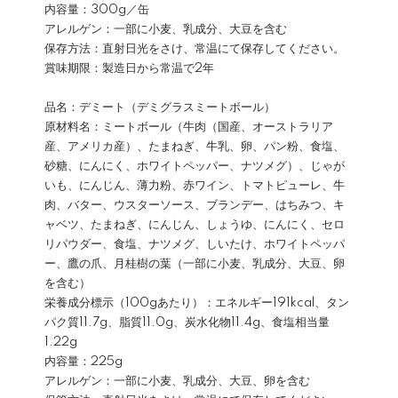
内容量：300g／缶
アレルゲン：一部に小麦、乳成分、大豆を含む
保存方法：直射日光をさけ、常温にて保存してください。
賞味期限：製造日から常温で2年
品名：デミート（デミグラスミートボール）
原材料名：ミートボール（牛肉（国産、オーストラリア
産、アメリカ産）、たまねぎ、牛乳、卵、パン粉、食塩、
砂糖、にんにく、ホワイトペッパー、ナツメグ）、じゃが
いも、にんじん、薄力粉、赤ワイン、トマトピューレ、牛
肉、バター、ウスターソース、ブランデー、はちみつ、キ
ャベツ、たまねぎ、にんじん、しょうゆ、にんにく、セロ
リパウダー、食塩、ナツメグ、しいたけ、ホワイトペッパ
ー、鷹の爪、月桂樹の葉（一部に小麦、乳成分、大豆、卵
を含む）
栄養成分標示（100gあたり）：エネルギー191kcal、タン
パク質11.7g、脂質11.0g、炭水化物11.4g、食塩相当量
1.22g
内容量：225g
アレルゲン：一部に小麦、乳成分、大豆、卵を含む