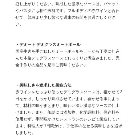
召し上がりください。熟成した濃厚なソースは、バケット
やパスタにも相性抜群です。フルボディの赤ワインと合わ
せて、普段より少し贅沢な週末の時間をお過ごしくださ
い。
・デミート デミグラスミートボール
国産牛肉を手ごねしたミートボールを、一から丁寧に仕込
んだ本格デミグラスソースでじっくりと煮込みました。完
全手作りの逸品を是非ご賞味ください。
・美味しさを追求した製造方法
赤ワインをたっぷり使ったデミグラスソースは、寝かせて2
日をかけ、しっかり熟成させています。寝かせる事によっ
て、材料の味がまとまり、味わい深い濃厚なソースに仕上
げました。また、缶詰には添加物、化学調味料、保存料を
使用せず、手間暇かけたレストランのレシピで製造してい
ます。料理人が3日間かけ、手仕事のなせる美味しさを追求
しました。