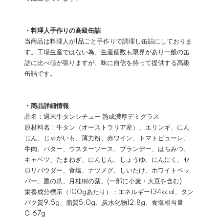
・料理人手作りの高級缶詰
当商品は料理人が1品ごと手作りで調理し缶詰にしておりま
す。工場生産ではない為、生産個数も限界があり一般の缶
詰に比べ値が張りますが、味に自信を持って提供する高級
缶詰です。
・商品詳細情報
品名：週末牛タンシチュー 熟成濃厚デミグラス
原材料名：牛タン（オーストラリア産）、エリンギ、にん
じん、じゃがいも、薄力粉、赤ワイン、トマトピューレ、
牛肉、バター、ウスターソース、ブランデー、はちみつ、
キャベツ、たまねぎ、にんじん、しょうゆ、にんにく、セ
ロリパウダー、食塩、ナツメグ、しいたけ、ホワイトペッ
パー、鷹の爪、月桂樹の葉、(一部に小麦・大豆を含む)
栄養成分標示（100gあたり）：エネルギー134kcal、タン
パク質9.5g、脂質5.0g、炭水化物12.8g、食塩相当量
0.67g