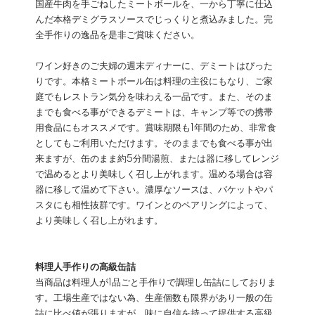
国産牛肉を手ごねしたミートボールを、一から丁寧に仕込
んだ本格デミグラスソースでじっくりと煮込みました。完
全手作りの逸品を是非ご賞味ください。
ワイン好きのご夫婦の週末ディナーに、デミートはぴった
りです。本格ミートボール缶は料理の主役にもなり、ご家
庭でもレストラン気分を味わえる一品です。また、そのま
までも食べる事ができるデミートは、キャンプ等での携帯
用食品にもオススメです。賞味期限も1年間のため、非常食
としてもご利用いただけます。そのままでも食べる事が出
来ますが、缶のまま約5分間湯煎、または器に移してレンジ
で温めるとより美味しく召し上がれます。温める場合は容
器に移して温めて下さい。濃厚なソースは、バケットやパ
スタにも相性抜群です。ワインとのペアリングによって、
より美味しく召し上がれます。
料理人手作りの高級缶詰
当商品は料理人が1品ごと手作りで調理し缶詰にしておりま
す。工場生産ではない為、生産個数も限界があり一般の缶
詰に比べ値が張りますが、味に自信を持って提供する高級