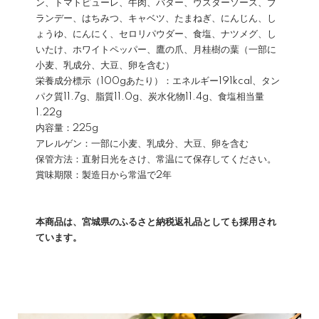
ン、トマトピューレ、牛肉、バター、ウスターソース、ブ
ランデー、はちみつ、キャベツ、たまねぎ、にんじん、し
ょうゆ、にんにく、セロリパウダー、食塩、ナツメグ、し
いたけ、ホワイトペッパー、鷹の爪、月桂樹の葉（一部に
小麦、乳成分、大豆、卵を含む）
栄養成分標示（100gあたり）：エネルギー191kcal、タン
パク質11.7g、脂質11.0g、炭水化物11.4g、食塩相当量
1.22g
内容量：225g
アレルゲン：一部に小麦、乳成分、大豆、卵を含む
保管方法：直射日光をさけ、常温にて保存してください。
賞味期限：製造日から常温で2年
本商品は、宮城県のふるさと納税返礼品としても採用され
ています。