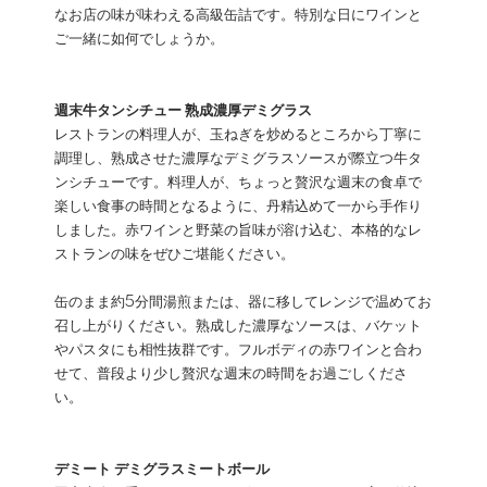
なお店の味が味わえる高級缶詰です。特別な日にワインと
ご一緒に如何でしょうか。
週末牛タンシチュー 熟成濃厚デミグラス
レストランの料理人が、玉ねぎを炒めるところから丁寧に
調理し、熟成させた濃厚なデミグラスソースが際立つ牛タ
ンシチューです。料理人が、ちょっと贅沢な週末の食卓で
楽しい食事の時間となるように、丹精込めて一から手作り
しました。赤ワインと野菜の旨味が溶け込む、本格的なレ
ストランの味をぜひご堪能ください。
缶のまま約5分間湯煎または、器に移してレンジで温めてお
召し上がりください。熟成した濃厚なソースは、バケット
やパスタにも相性抜群です。フルボディの赤ワインと合わ
せて、普段より少し贅沢な週末の時間をお過ごしくださ
い。
デミート デミグラスミートボール