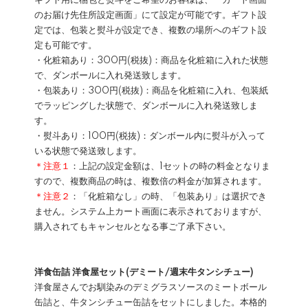
ギフト用に梱包と熨斗をご希望のお客様は、「カート画面
のお届け先住所設定画面」にて設定が可能です。ギフト設
定では、包装と熨斗が設定でき、複数の場所へのギフト設
定も可能です。
・化粧箱あり：300円(税抜)：商品を化粧箱に入れた状態
で、ダンボールに入れ発送致します。
・包装あり：300円(税抜)：商品を化粧箱に入れ、包装紙
でラッピングした状態で、ダンボールに入れ発送致しま
す。
・熨斗あり：100円(税抜)：ダンボール内に熨斗が入って
いる状態で発送致します。
＊注意１
：上記の設定金額は、1セットの時の料金となりま
すので、複数商品の時は、複数倍の料金が加算されます。
＊注意２
：「化粧箱なし」の時、「包装あり」は選択でき
ません。システム上カート画面に表示されておりますが、
購入されてもキャンセルとなる事ご了承下さい。
洋食缶詰 洋食屋セット(デミート/週末牛タンシチュー)
洋食屋さんでお馴染みのデミグラスソースのミートボール
缶詰と、牛タンシチュー缶詰をセットにしました。本格的