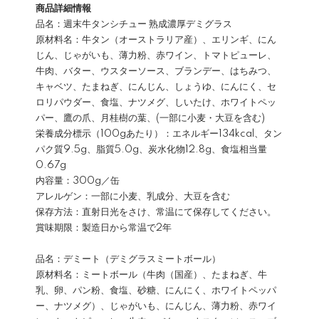
商品詳細情報
品名：週末牛タンシチュー 熟成濃厚デミグラス
原材料名：牛タン（オーストラリア産）、エリンギ、にん
じん、じゃがいも、薄力粉、赤ワイン、トマトピューレ、
牛肉、バター、ウスターソース、ブランデー、はちみつ、
キャベツ、たまねぎ、にんじん、しょうゆ、にんにく、セ
ロリパウダー、食塩、ナツメグ、しいたけ、ホワイトペッ
パー、鷹の爪、月桂樹の葉、(一部に小麦・大豆を含む)
栄養成分標示（100gあたり）：エネルギー134kcal、タン
パク質9.5g、脂質5.0g、炭水化物12.8g、食塩相当量
0.67g
内容量：300g／缶
アレルゲン：一部に小麦、乳成分、大豆を含む
保存方法：直射日光をさけ、常温にて保存してください。
賞味期限：製造日から常温で2年
品名：デミート（デミグラスミートボール）
原材料名：ミートボール（牛肉（国産）、たまねぎ、牛
乳、卵、パン粉、食塩、砂糖、にんにく、ホワイトペッパ
ー、ナツメグ）、じゃがいも、にんじん、薄力粉、赤ワイ